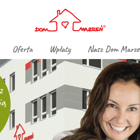
Oferta
Wpłaty
Nasz Dom Marze
z
ią