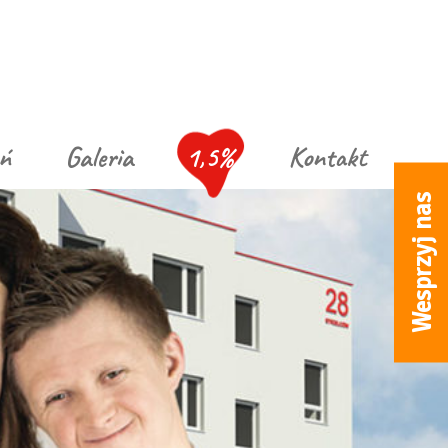
ń
Galeria
1,5%
Kontakt
Wesprzyj nas