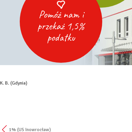
Pomóż nam i
przekaż 1,5%
podatku
K. B. (Gdynia)
1% (US Inowrocław)